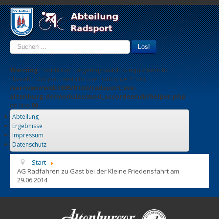
Suchen
Los!
...
Warning
: "continue" targeting switch is equivalent to
"break". Did you mean to use "continue 2"? in
/var/www/web1695/html/radsport.sva-
altenburg.de/modules/mod_accordeonck/helper.php
on line
90
Abteilung
Ergebnisse
Impressum
Datenschutz
Start
AG Radfahren zu Gast bei der Kleine Friedensfahrt am
29.06.2014