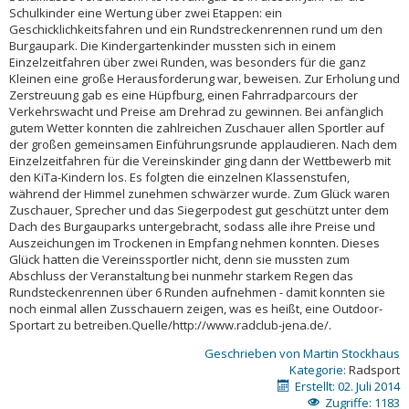
Schulkinder eine Wertung über zwei Etappen: ein
Geschicklichkeitsfahren und ein Rundstreckenrennen rund um den
Burgaupark. Die Kindergartenkinder mussten sich in einem
Einzelzeitfahren über zwei Runden, was besonders für die ganz
Kleinen eine große Herausforderung war, beweisen. Zur Erholung und
Zerstreuung gab es eine Hüpfburg, einen Fahrradparcours der
Verkehrswacht und Preise am Drehrad zu gewinnen. Bei anfänglich
gutem Wetter konnten die zahlreichen Zuschauer allen Sportler auf
der großen gemeinsamen Einführungsrunde applaudieren. Nach dem
Einzelzeitfahren für die Vereinskinder ging dann der Wettbewerb mit
den KiTa-Kindern los. Es folgten die einzelnen Klassenstufen,
während der Himmel zunehmen schwärzer wurde. Zum Glück waren
Zuschauer, Sprecher und das Siegerpodest gut geschützt unter dem
Dach des Burgauparks untergebracht, sodass alle ihre Preise und
Auszeichungen im Trockenen in Empfang nehmen konnten. Dieses
Glück hatten die Vereinssportler nicht, denn sie mussten zum
Abschluss der Veranstaltung bei nunmehr starkem Regen das
Rundsteckenrennen über 6 Runden aufnehmen - damit konnten sie
noch einmal allen Zusschauern zeigen, was es heißt, eine Outdoor-
Sportart zu betreiben.Quelle/http://www.radclub-jena.de/.
Geschrieben von
Martin Stockhaus
Kategorie:
Radsport
Erstellt: 02. Juli 2014
Zugriffe: 1183